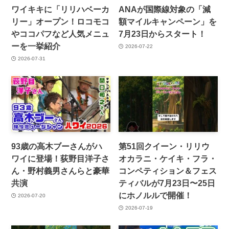
ワイキキに「リリハベーカ
ANAが国際線対象の「減
リー」オープン！ロコモコ
額マイルキャンペーン」を
やココパフなど人気メニュ
7月23日からスタート！
ーを一挙紹介
2026-07-22
2026-07-31
93歳の高木ブーさんがハ
第51回クイーン・リリウ
ワイに登場！荻野目洋子さ
オカラニ・ケイキ・フラ・
ん・野村義男さんらと豪華
コンペティション＆フェス
共演
ティバルが7月23日〜25日
にホノルルで開催！
2026-07-20
2026-07-19