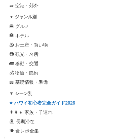
🚙 空港・郊外
▼ ジャンル別
🍔 グルメ
🏨 ホテル
🎁 お土産・買い物
📷 観光・名所
🚌 移動・交通
💰 物価・節約
📖 基礎情報・準備
▼ シーン別
⭐ ハワイ初心者完全ガイド2026
👨‍👩‍👧 家族・子連れ
🏝 長期滞在
🍽 食レポ全集