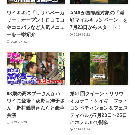
ワイキキに「リリハベーカ
ANAが国際線対象の「減
リー」オープン！ロコモコ
額マイルキャンペーン」を
やココパフなど人気メニュ
7月23日からスタート！
ーを一挙紹介
2026-07-22
2026-07-31
93歳の高木ブーさんがハ
第51回クイーン・リリウ
ワイに登場！荻野目洋子さ
オカラニ・ケイキ・フラ・
ん・野村義男さんらと豪華
コンペティション＆フェス
共演
ティバルが7月23日〜25日
にホノルルで開催！
2026-07-20
2026-07-19