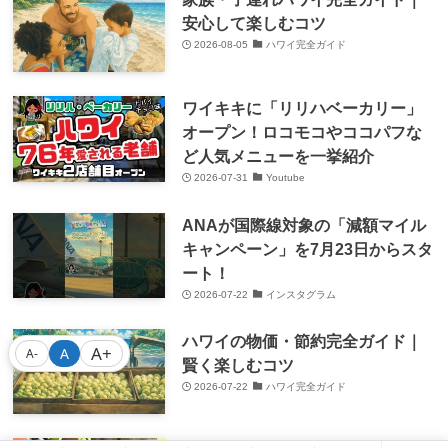
安心して楽しむコツ
2026-08-05
ハワイ完全ガイド
ワイキキに「リリハベーカリー」
オープン！ロコモコやココパフな
ど人気メニューを一挙紹介
2026-07-31
Youtube
ANAが国際線対象の「減額マイル
キャンペーン」を7月23日からスタ
ート！
2026-07-22
インスタグラム
ハワイの物価・節約完全ガイド｜
A+
A
A-
賢く楽しむコツ
2026-07-22
ハワイ完全ガイド