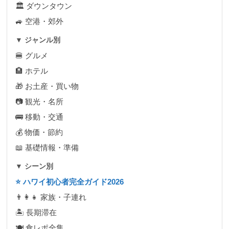
🏛 ダウンタウン
🚙 空港・郊外
▼ ジャンル別
🍔 グルメ
🏨 ホテル
🎁 お土産・買い物
📷 観光・名所
🚌 移動・交通
💰 物価・節約
📖 基礎情報・準備
▼ シーン別
⭐ ハワイ初心者完全ガイド2026
👨‍👩‍👧 家族・子連れ
🏝 長期滞在
🍽 食レポ全集