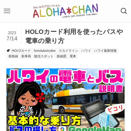
HOLOカード利用を使ったバスや
2023
7/14
電車の乗り方
HOLOカード
honoluluskyline
スカイライン
ハワイ
ハワイ最新情報
新路線
新車両
観光スポット
路線図
電車