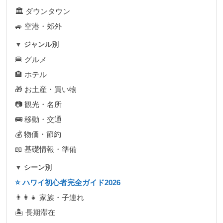
🏛 ダウンタウン
🚙 空港・郊外
▼ ジャンル別
🍔 グルメ
🏨 ホテル
🎁 お土産・買い物
📷 観光・名所
🚌 移動・交通
💰 物価・節約
📖 基礎情報・準備
▼ シーン別
⭐ ハワイ初心者完全ガイド2026
👨‍👩‍👧 家族・子連れ
🏝 長期滞在