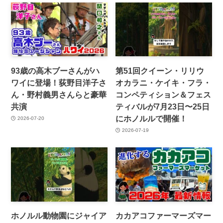
93歳の高木ブーさんがハ
第51回クイーン・リリウ
ワイに登場！荻野目洋子さ
オカラニ・ケイキ・フラ・
ん・野村義男さんらと豪華
コンペティション＆フェス
共演
ティバルが7月23日〜25日
にホノルルで開催！
2026-07-20
2026-07-19
ホノルル動物園にジャイア
カカアコファーマーズマー