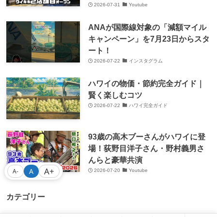
2026-07-31
Youtube
ANAが国際線対象の「減額マイル
キャンペーン」を7月23日からスタ
ート！
2026-07-22
インスタグラム
ハワイの物価・節約完全ガイド｜
賢く楽しむコツ
2026-07-22
ハワイ完全ガイド
93歳の高木ブーさんがハワイに登
場！荻野目洋子さん・野村義男さ
んらと豪華共演
A+
A
A-
2026-07-20
Youtube
カテゴリー