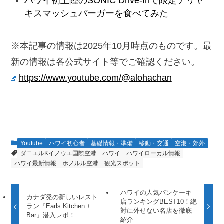
ハワイ初上陸のSONIC Drive-Inで限定テリヤ
キスマッシュバーガーを食べてみた
※本記事の情報は2025年10月時点のものです。最
新の情報は各公式サイト等でご確認ください。
https://www.youtube.com/@alohachan
Youtube
ハワイ初心者
基礎情報・準備
移動・交通
空港・郊外
ダニエルKイノウエ国際空港
ハワイ
ハワイローカル情報
ハワイ最新情報
ホノルル空港
観光スポット
ハワイの人気パンケーキ
カナダ発の新しいレスト
店ランキングBEST10！絶
ラン『Earls Kitchen +
対に外せない名店を徹底
Bar』潜入レポ！
紹介