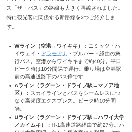
ス「ザ・バス」の路線も大きく再編されました。
特に観光客に関係する新路線を3つご紹介しま
す。
Wライン（空港↔ワイキキ）：
ニミッツ・ハ
イウェイ・
アラモアナ
・ブルバード経由の急
行バス。空港からワイキキまで約40分。平日
ピーク時は10分間隔で運行。乗り場は空港駅
前の高速道路下のバス停です。
Aライン（ラグーン・ドライブ駅↔マノア地
区）：
スカイラインとバスをシームレスにつ
なぐ高頻度エクスプレス。ピーク時10分間
隔。
Uライン（ラグーン・ドライブ駅↔ハワイ大学
／カイムキ）：
H-1高速道路経由で約27分。ハ