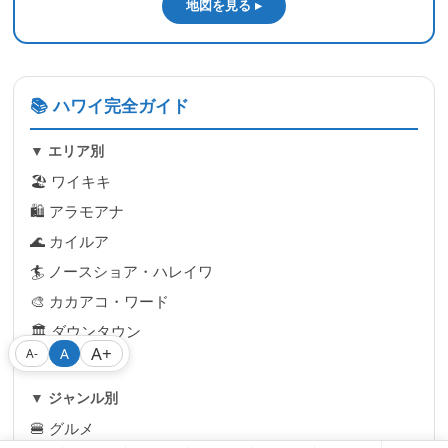
地図を見る ▸
📚 ハワイ完全ガイド
▼ エリア別
🏖 ワイキキ
🛍 アラモアナ
🌊 カイルア
🏄 ノースショア・ハレイワ
🎨 カカアコ・ワード
🏛 ダウンタウン
A+
A
A-
🚙 空港・郊外
▼ ジャンル別
🍔 グルメ