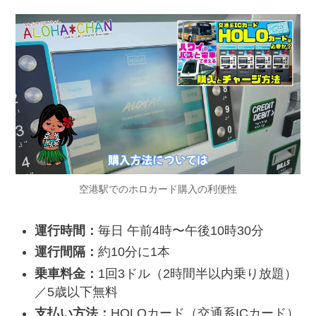
空港駅でのホロカード購入の利便性
運行時間：
毎日 午前4時〜午後10時30分
運行間隔：
約10分に1本
乗車料金：
1回3ドル（2時間半以内乗り放題）
／5歳以下無料
支払い方法：
HOLOカード（交通系ICカード）