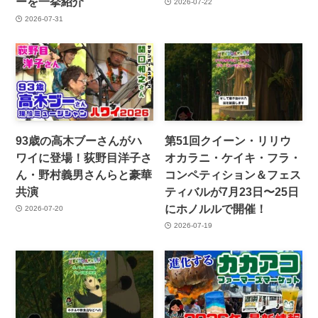
ーを一挙紹介
2026-07-22
2026-07-31
93歳の高木ブーさんがハ
第51回クイーン・リリウ
ワイに登場！荻野目洋子さ
オカラニ・ケイキ・フラ・
ん・野村義男さんらと豪華
コンペティション＆フェス
共演
ティバルが7月23日〜25日
にホノルルで開催！
2026-07-20
2026-07-19