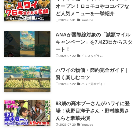
オープン！ロコモコやココパフな
ど人気メニューを一挙紹介
2026-07-31
Youtube
ANAが国際線対象の「減額マイル
キャンペーン」を7月23日からスタ
ート！
2026-07-22
インスタグラム
ハワイの物価・節約完全ガイド｜
賢く楽しむコツ
2026-07-22
ハワイ完全ガイド
93歳の高木ブーさんがハワイに登
場！荻野目洋子さん・野村義男さ
んらと豪華共演
2026-07-20
Youtube