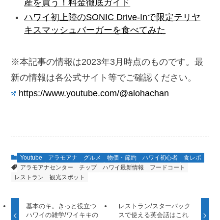
産を買う！料金徹底ガイド
ハワイ初上陸のSONIC Drive-Inで限定テリヤ
キスマッシュバーガーを食べてみた
※本記事の情報は2023年3月時点のものです。最
新の情報は各公式サイト等でご確認ください。
https://www.youtube.com/@alohachan
Youtube
アラモアナ
グルメ
物価・節約
ハワイ初心者
食レポ
アラモアナセンター
チップ
ハワイ最新情報
フードコート
レストラン
観光スポット
基本のキ。きっと役立つ
レストラン/スターバック
ハワイの雑学/ワイキキの
スで使える英会話はこれ