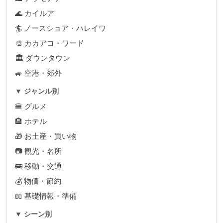
🌊 カイルア
🏄 ノースショア・ハレイワ
🎨 カカアコ・ワード
🏛 ダウンタウン
🚙 空港・郊外
▼ ジャンル別
🍔 グルメ
🏨 ホテル
🎁 お土産・買い物
📷 観光・名所
🚌 移動・交通
💰 物価・節約
📖 基礎情報・準備
▼ シーン別