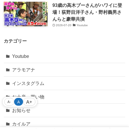
93歳の高木ブーさんがハワイに登
場！荻野目洋子さん・野村義男さ
んらと豪華共演
2026-07-20
Youtube
カテゴリー
Youtube
アラモアナ
インスタグラム
お土産・買い物
A+
A
A-
お知らせ
カイルア