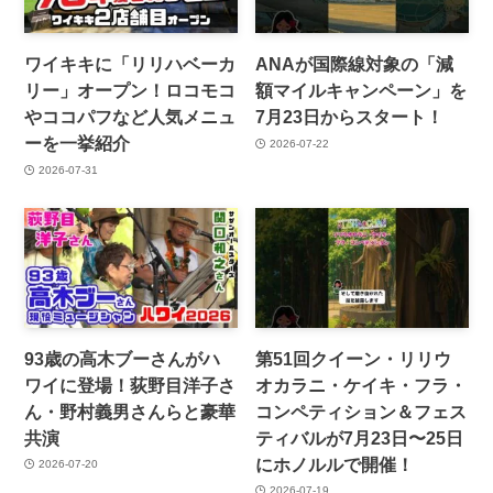
ワイキキに「リリハベーカ
ANAが国際線対象の「減
リー」オープン！ロコモコ
額マイルキャンペーン」を
やココパフなど人気メニュ
7月23日からスタート！
ーを一挙紹介
2026-07-22
2026-07-31
93歳の高木ブーさんがハ
第51回クイーン・リリウ
ワイに登場！荻野目洋子さ
オカラニ・ケイキ・フラ・
ん・野村義男さんらと豪華
コンペティション＆フェス
共演
ティバルが7月23日〜25日
にホノルルで開催！
2026-07-20
2026-07-19