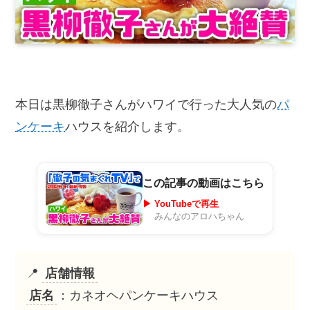
本日は黒柳徹子さんがハワイで行った大人気の
パ
ンケーキ
ハウスを紹介します。
この記事の動画はこちら
▶ YouTubeで再生
みんなのアロハちゃん
📍
店舗情報
店名
：カネオヘパンケーキハウス