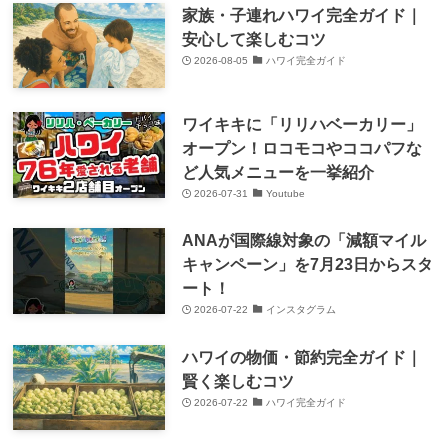
家族・子連れハワイ完全ガイド｜
安心して楽しむコツ
2026-08-05
ハワイ完全ガイド
ワイキキに「リリハベーカリー」
オープン！ロコモコやココパフな
ど人気メニューを一挙紹介
2026-07-31
Youtube
ANAが国際線対象の「減額マイル
キャンペーン」を7月23日からスタ
ート！
2026-07-22
インスタグラム
ハワイの物価・節約完全ガイド｜
賢く楽しむコツ
2026-07-22
ハワイ完全ガイド