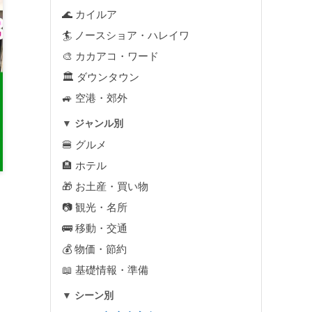
🌊 カイルア
🏄 ノースショア・ハレイワ
🎨 カカアコ・ワード
🏛 ダウンタウン
🚙 空港・郊外
▼ ジャンル別
🍔 グルメ
🏨 ホテル
🎁 お土産・買い物
📷 観光・名所
🚌 移動・交通
💰 物価・節約
📖 基礎情報・準備
▼ シーン別