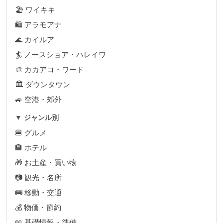
🏖 ワイキキ
🛍 アラモアナ
🌊 カイルア
🏄 ノースショア・ハレイワ
🎨 カカアコ・ワード
🏛 ダウンタウン
🚙 空港・郊外
▼ ジャンル別
🍔 グルメ
🏨 ホテル
🎁 お土産・買い物
📷 観光・名所
🚌 移動・交通
💰 物価・節約
📖 基礎情報・準備