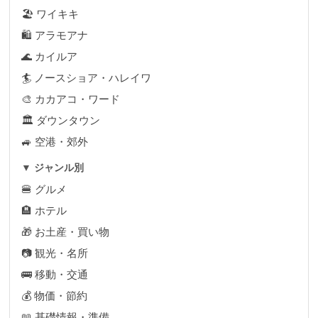
🏖 ワイキキ
🛍 アラモアナ
🌊 カイルア
🏄 ノースショア・ハレイワ
🎨 カカアコ・ワード
🏛 ダウンタウン
🚙 空港・郊外
▼ ジャンル別
🍔 グルメ
🏨 ホテル
🎁 お土産・買い物
📷 観光・名所
🚌 移動・交通
💰 物価・節約
📖 基礎情報・準備