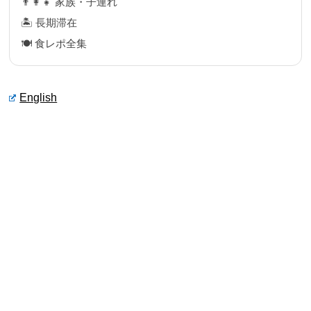
👨‍👩‍👧 家族・子連れ
🏝 長期滞在
🍽 食レポ全集
English