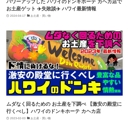
パワーアップした ハワイのドンキホーテ カヘカ店で
お土産ゲット ✈️失敗談✈️ ハワイ最新情報
2024-04-17
お土産・買い物
ムダなく回るための お土産を下調べ 【激安の殿堂に
行くべし】ハワイのドンキホーテ カヘカ店
2023-02-03
お土産・買い物