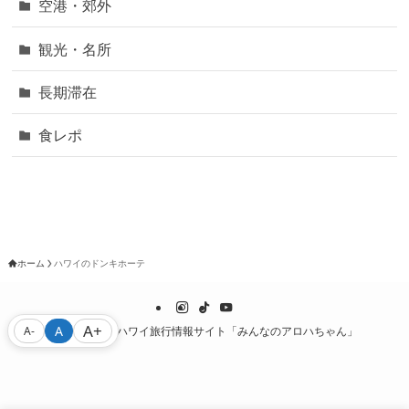
空港・郊外
観光・名所
長期滞在
食レポ
ホーム
ハワイのドンキホーテ
A+
A
A-
©
初心者向けハワイ旅行情報サイト「みんなのアロハちゃん」