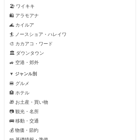
🏖 ワイキキ
🛍 アラモアナ
🌊 カイルア
🏄 ノースショア・ハレイワ
🎨 カカアコ・ワード
🏛 ダウンタウン
🚙 空港・郊外
▼ ジャンル別
🍔 グルメ
🏨 ホテル
🎁 お土産・買い物
📷 観光・名所
🚌 移動・交通
💰 物価・節約
📖 基礎情報・準備