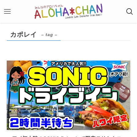
カポレイ
– tag –